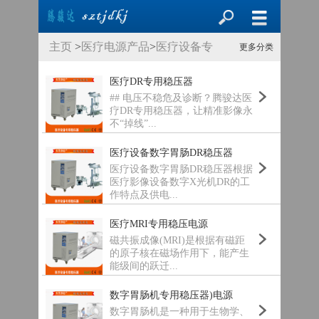
主页
>
医疗电源产品
>
医疗设备专
更多分类
用稳压器
>
医疗DR专用稳压器
## 电压不稳危及诊断？腾骏达医
疗DR专用稳压器，让精准影像永
不“掉线”...
医疗设备数字胃肠DR稳压器
医疗设备数字胃肠DR稳压器根据
医疗影像设备数字X光机DR的工
作特点及供电...
医疗MRI专用稳压电源
磁共振成像(MRI)是根据有磁距
的原子核在磁场作用下，能产生
能级间的跃迁...
数字胃肠机专用稳压器)电源
数字胃肠机是一种用于生物学、