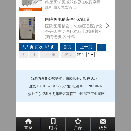
临床医学领域的仪器.DR数字胃
肠机由X射线管...
医院医用精密净化稳压器
医院医用精密净化稳压器医疗设
备是否需要净化稳压电源随着科
技的进步,各种精...
共3 页 页次:1/3 页
首页
上一页
1
2
3
下一页
尾页
转到
为您的设备保驾护航，腾骏达十万客户见证！
直线:186-8152-5020(刘小姐) 电话:0755-28260607
地址:广东深圳市龙华新区富联工业区和平工业园区
首页
电话
产品
联系