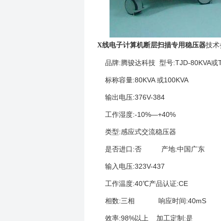
技术
X
线电子计算机断层扫描专用稳压器
品牌:腾骏达科技 型号:TJD-80KVA或TJ
标称容量:80KVA 或100KVA
输出电压:376V-384
工作湿度:-10%—+40%
类型:感应式交流稳压器
是否进口:否 产地:中国广东
输入电压:323V-437
工作温度:40℃产品认证:CE
相数:三相 响应时间:40mS
效率:98%以上 加工定制:是