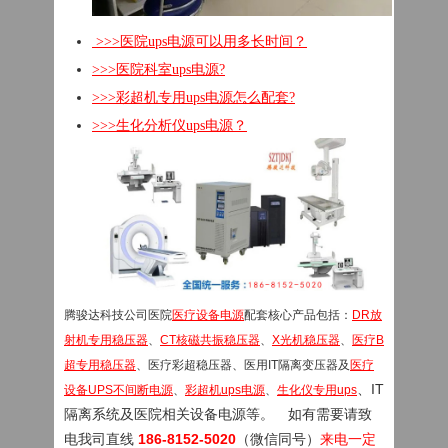
>>>医院ups电源可以用多长时间？
>>>医院科室ups电源?
>>>彩超机专用ups电源怎么配套?
>>>生化分析仪ups电源？
腾骏达科技公司医院
医疗设备电源
配套核心产品包括：
DR放
射机专用稳压器
、
CT核磁共振稳压器
、
X光机稳压器
、
医疗B
超专用稳压器
、医疗彩超稳压器、医用IT隔离变压器及
医疗
、IT
设备UPS不间断电源
、
彩超机ups电源
、
生化仪专用ups
隔离系统及医院相关设备电源等。 如有需要请致
电我司
直线
186-8152-5020
（微信同号）
来电一定