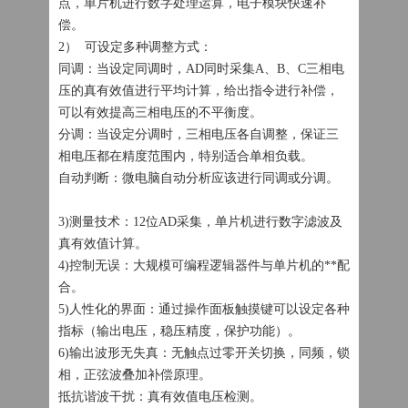
点，单片机进行数字处理运算，电子模块快速补
偿。
2） 可设定多种调整方式：
同调：当设定同调时，AD同时采集A、B、C三相电
压的真有效值进行平均计算，给出指令进行补偿，
可以有效提高三相电压的不平衡度。
分调：当设定分调时，三相电压各自调整，保证三
相电压都在精度范围内，特别适合单相负载。
自动判断：微电脑自动分析应该进行同调或分调。
3)测量技术：12位AD采集，单片机进行数字滤波及
真有效值计算。
4)控制无误：大规模可编程逻辑器件与单片机的**配
合。
5)人性化的界面：通过操作面板触摸键可以设定各种
指标（输出电压，稳压精度，保护功能）。
6)输出波形无失真：无触点过零开关切换，同频，锁
相，正弦波叠加补偿原理。
抵抗谐波干扰：真有效值电压检测。